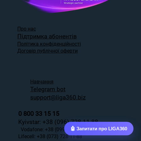
Про нас
Підтримка абонентів
Політика конфіденційності
Договір публічної оферти
Навчання
Telegram bot
support@liga360.biz
0 800 33 15 15
Kyivstar:
+38 (096) 728-11-88
🤖 Запитати про LIGA360
Vodаfone:
+38 (099) 728-11-88
Lifecell:
+38 (073) 728-11-88