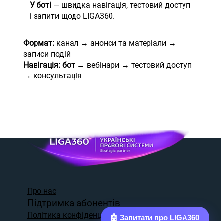
У боті
— швидка навігація, тестовий доступ
і запити щодо LIGA360.
Формат:
канал → анонси та матеріали →
записи подій
Навігація: бот →
вебінари → тестовий доступ
→ консультація
Про нас
Підтримка абонентів
Політика конфіденційності
🤖 Запитати про LIGA360