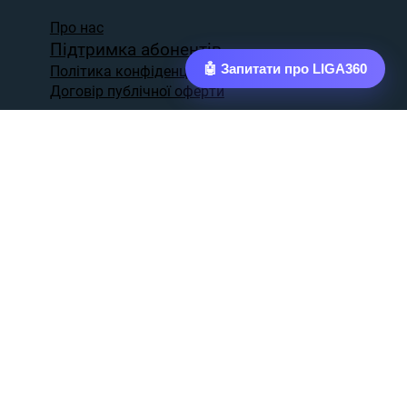
Про нас
Підтримка абонентів
🤖 Запитати про LIGA360
Політика конфіденційності
Договір публічної оферти
Навчання
Telegram bot
support@liga360.biz
0 800 33 15 15
Kyivstar:
+38 (096) 728-11-88
Vodаfone:
+38 (099) 728-11-88
Lifecell:
+38 (073) 728-11-88
Сайт liga360.biz адмініструється ТОВ «Українські правові