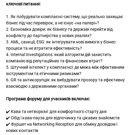
ключові питання:
1. Як побудувати комплаєнс-систему, що реально захищає 
бізнес під час перевірок, а не існує «на папері»?
2. Економіка довіри: як бізнесу та державі перейти від 
конфлікту до партнерства у нових реаліях?
3. AML, санкції, ESG: як інтегрувати нові вимоги у бізнес-
процеси та не втратити ефективність?
4. Internal Investigations: який алгоритм дій захистить 
компанію від репутаційних та фінансових втрат?
5. Штучний інтелект у комплаєнсі: де межа між ефективним 
інструментом та етичними ризиками?
6. GR та антикорупція: як вибудувати прозору та ефективну 
взаємодію з державними органами?
Програма форуму для учасників включає:
✔️ Кава та нетворкінг для комфортного старту дня
✔️ Обід і кава-пауза для відпочинку та цікавих знайомств
✔️ Фуршет на Networking Reception для обміну досвідом і 
нових контактів