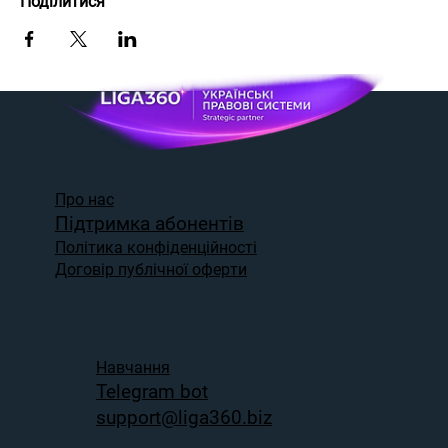
Поділитися
Про нас
Підтримка абонентів
Політика конфіденційності
Договір публічної оферти
Навчання
Telegram bot
support@liga360.biz