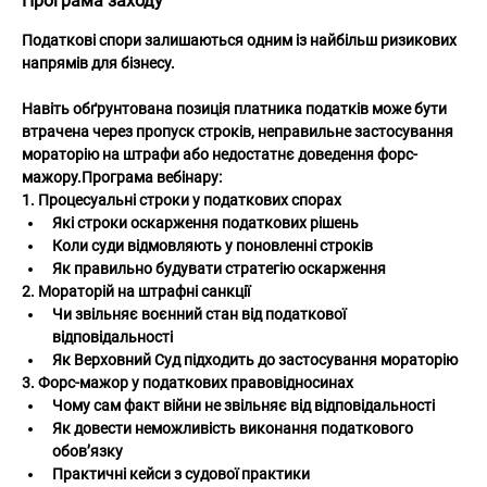
Програма заходу
Податкові спори залишаються одним із найбільш ризикових 
напрямів для бізнесу.
Навіть обґрунтована позиція платника податків може бути 
втрачена через пропуск строків, неправильне застосування 
мораторію на штрафи або недостатнє доведення форс-
мажору.Програма вебінару:
1. Процесуальні строки у податкових спорах
Які строки оскарження податкових рішень
Коли суди відмовляють у поновленні строків
Як правильно будувати стратегію оскарження
2. Мораторій на штрафні санкції
Чи звільняє воєнний стан від податкової 
відповідальності
Як Верховний Суд підходить до застосування мораторію
3. Форс-мажор у податкових правовідносинах
Чому сам факт війни не звільняє від відповідальності
Як довести неможливість виконання податкового 
обов’язку
Практичні кейси з судової практики