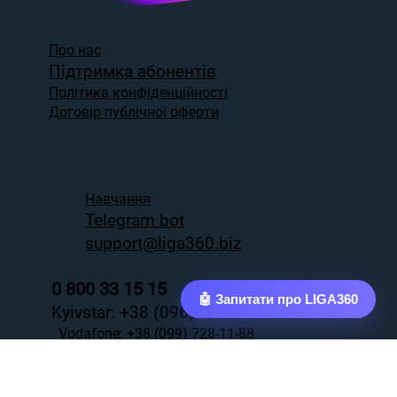
Про нас
Підтримка абонентів
Політика конфіденційності
Договір публічної оферти
Навчання
Telegram bot
support@liga360.biz
0 800 33 15 15
🤖 Запитати про LIGA360
Kyivstar:
+38 (096) 728-11-88
Vodаfone:
+38 (099) 728-11-88
Lifecell:
+38 (073) 728-11-88