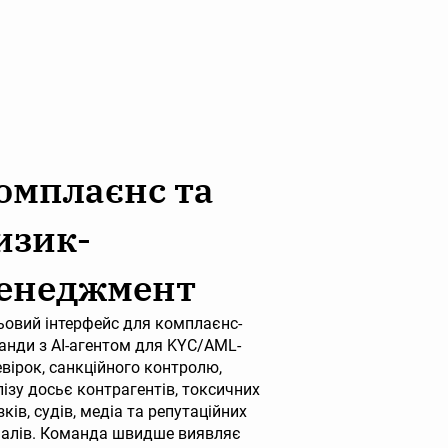
омплаєнс та
изик-
енеджмент
ьовий інтерфейс для комплаєнс-
анди з AI-агентом для KYC/AML-
вірок, санкційного контролю,
ізу досьє контрагентів, токсичних
зків, судів, медіа та репутаційних
налів. Команда швидше виявляє