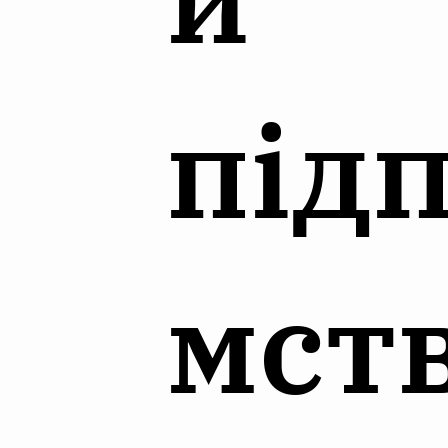
під
мст