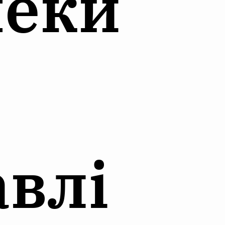
пеки
авлі