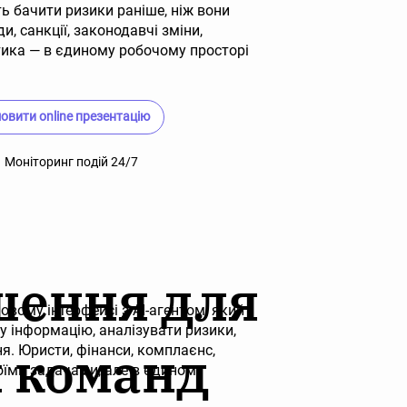
ть бачити ризики раніше, ніж вони
, санкції, законодавчі зміни,
ітика — в єдиному робочому просторі
овити online презентацію
Моніторинг подій 24/7
шення для
вому інтерфейсі з AI-агентом, який
 інформацію, аналізувати ризики,
 команд
ня. Юристи, фінанси, комплаєнс,
оїми задачами, але в єдиному