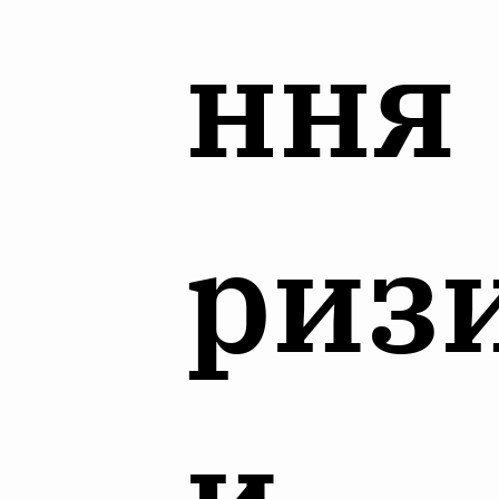
ння
риз
и