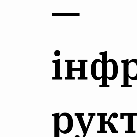
—
інф
рук