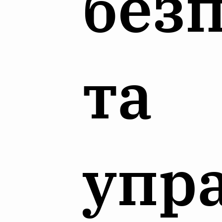
без
та
упр