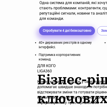
Одна система для компаній, які хочу
стають проблемами: контрагенти, суди
репутаційні сигнали, новини та анал
для команди.
Спробувати 4 дні безкоштовно
Зам
40+ державних реєстрів в одному
інтерфейсі.
Підтримка корпоративних
команд
ДЛЯ КОГО
LIGA360
Бізнес-рі
Кожна команда працює у своєму рольо
допомагає швидше знаходити потрібну
ключових
відстежувати зміни та готувати рішен
керівники й аналітики працюють зі св
інформаційному просторі LIGA360