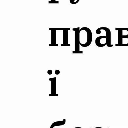
пра
ї