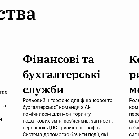
ства
Фінансові та
К
бухгалтерські
р
служби
м
гає
Рольовий інтерфейс для фінансової та
Рол
 та
бухгалтерської команди з AI-
ком
помічником для моніторингу
пере
й
податкових змін, роз’яснень, звітності,
анал
перевірок ДПС і ризиків штрафів.
зв’я
Система допомагає бачити події, які
сиг