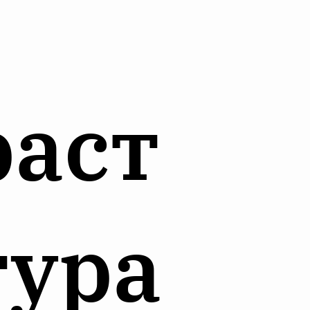
раст
тура