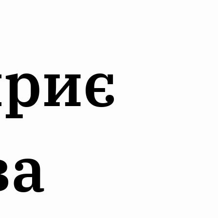
приє
ва